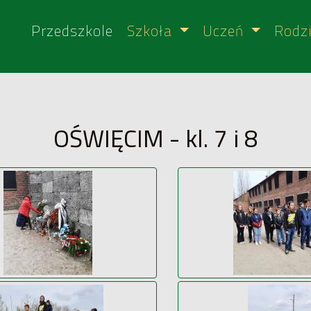
Przedszkole
Szkoła
Uczeń
Rodz
OŚWIĘCIM - kl. 7 i 8