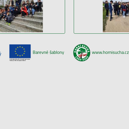
Barevné šablony
www.hornisucha.cz