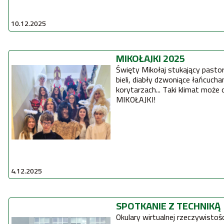
10.12.2025
MIKOŁAJKI 2025
Święty Mikołaj stukający pasto
bieli, diabły dzwoniące łańcuchami i salwy śmiechu na
korytarzach... Taki klimat może 
MIKOŁAJKI!
4.12.2025
SPOTKANIE Z TECHNIKĄ
Okulary wirtualnej rzeczywistoś