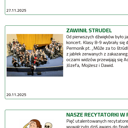
27.11.2025
ZAWINIŁ STRUDEL
Od
pierwszych dźwięków było jasne, że to nie będzie zwykły
koncert. Klasy 8-9 wybrały się do Karwiny na spektakl chóru
Permoník pt. „Může za to štrúdl”, w którym Ewa piecze 
z jabłek zerwanych z zakazanego rajskiego 
oczami widzów przewijają się A
Józefa, Mojżesz i Dawid.
20.11.2025
NASZE RECYTATORKI W 
Pięć utalentowanych recytatorek z PSP Sucha Górna
wywalczyło dziś awans do finału Konkursu Recytatorskiego