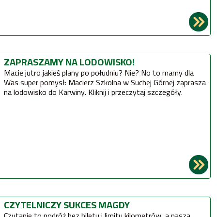
ZAPRASZAMY NA LODOWISKO!
Macie jutro jakieś plany po południu? Nie? No to mamy dla
Was super pomysł: Macierz Szkolna w Suchej Górnej zaprasza
na lodowisko do Karwiny. Kliknij i przeczytaj szczegóły.
CZYTELNICZY SUKCES MAGDY
Czytanie to podróż bez biletu i limitu kilometrów, a nasza