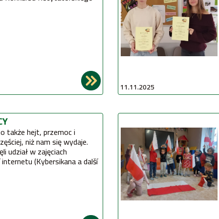
11.11.2025
CY
o także hejt, przemoc i
częściej, niż nam się wydaje.
li udział w zajęciach