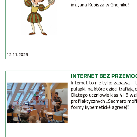
im. Jana Kubisza w Gnojniku!
12.11.2025
INTERNET BEZ PRZEMO
Internet to nie tylko zabawa – t
pułapki, na które dzieci trafiają 
Dlatego uczniowie klas 4 i 5 wzię
profilaktycznych „Sedmero moří internetu (Kybersikana a další
formy kybernetické agrese)”.