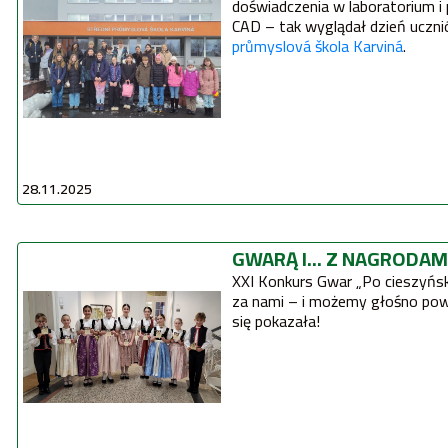
doświadczenia w laboratorium
 
CAD
 – tak wyglądał dzień ucznió
průmyslová škola Karviná
.
28.11.2025
GWARĄ I... Z NAGRODAM
XXI Konkurs Gwar „Po cieszyńsku, po obu stronach Olzy” już
za nami – i możemy głośno powiedzieć: Sucha Górna pięknie
się pokazała!