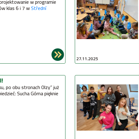
i projektowanie w programie 
w klas 6 i 7 w 
Střední 
27.11.2025
I!