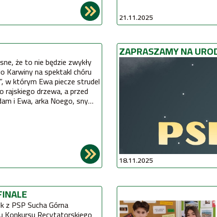
21.11.2025
ZAPRASZAMY NA UROD
strudel
drzewa, a przed
dam i Ewa, arka Noego, sny
18.11.2025
FINALE