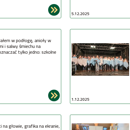
5.12.2025
rałem w podłogę, anioły w
oznaczać tylko jedno: szkolne
1.12.2025
ci na głowie
, grafika na ekranie
, 