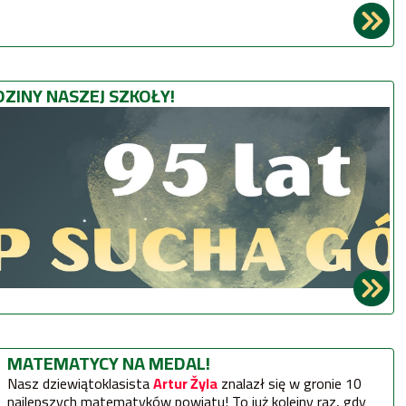
ZINY NASZEJ SZKOŁY!
MATEMATYCY NA MEDAL!
Nasz dziewiątoklasista
Artur Žyla
znalazł się w gronie 10
najlepszych matematyków powiatu! To już kolejny raz, gdy